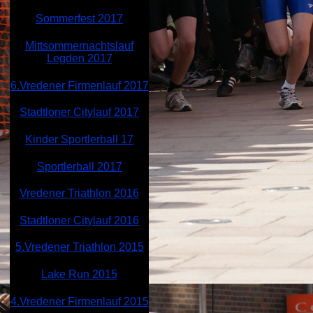
Sommerfest 2017
Mittsommernachtslauf
Legden 2017
6.Vredener Firmenlauf 2017
Stadtloner Citylauf 2017
Kinder Sportlerball 17
Sportlerball 2017
Vredener Triathlon 2016
Stadtloner Citylauf 2016
5.Vredener Triathlon 2015
Lake Run 2015
4.Vredener Firmenlauf 2015