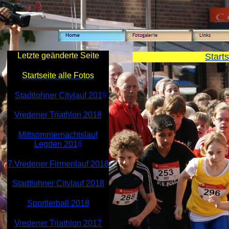
Letzte geänderte Seite
Starts
Startseite alle Fotos
S
Stadtlohner Citylauf 201
9
Vredener Triathlon 2018
Mittsommernachtslauf
Legden 201
8
7.Vredener Firmenlauf 2018
Stadtlohner Citylauf 2018
Sportlerball 2018
Vredener Triathlon 2017